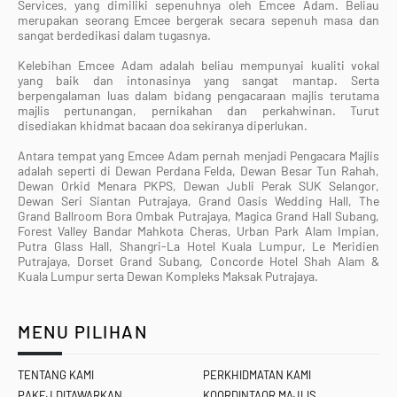
Services, yang dimiliki sepenuhnya oleh Emcee Adam. Beliau
merupakan seorang Emcee bergerak secara sepenuh masa dan
sangat berdedikasi dalam tugasnya.
Kelebihan Emcee Adam adalah beliau mempunyai kualiti vokal
yang baik dan intonasinya yang sangat mantap. Serta
berpengalaman luas dalam bidang pengacaraan majlis terutama
majlis pertunangan, pernikahan dan perkahwinan. Turut
disediakan khidmat bacaan doa sekiranya diperlukan.
Antara tempat yang Emcee Adam pernah menjadi Pengacara Majlis
adalah seperti di Dewan Perdana Felda, Dewan Besar Tun Rahah,
Dewan Orkid Menara PKPS, Dewan Jubli Perak SUK Selangor,
Dewan Seri Siantan Putrajaya, Grand Oasis Wedding Hall, The
Grand Ballroom Bora Ombak Putrajaya, Magica Grand Hall Subang,
Forest Valley Bandar Mahkota Cheras, Urban Park Alam Impian,
Putra Glass Hall, Shangri-La Hotel Kuala Lumpur, Le Meridien
Putrajaya, Dorset Grand Subang, Concorde Hotel Shah Alam &
Kuala Lumpur serta Dewan Kompleks Maksak Putrajaya.
MENU PILIHAN
TENTANG KAMI
PERKHIDMATAN KAMI
PAKEJ DITAWARKAN
KOORDINTAOR MAJLIS