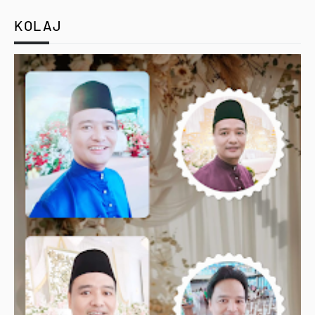
KOLAJ
Utama
Terma & Syarat
Hubungi Kami
Designed with
by
Way2Themes
| Distributed by
Gooyaabi