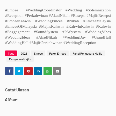
#Emcee #WeddingCoordinator #Wedding #Solemnization
#Reception #Perkahwinan #AkadNikah #Resepsi #MajlisResepsi
#EmceeKahwin #WeddingEmcee #Nikah #EmceeMalaysia
#EmceeOfMalaysia #MajlisKahwin #KahwinKahwin #Kahwin
#Enggagement #SoundSystem #PASystem #WeddingVibes
#WeddingIdeas #AkadNikah #WeddingDay #GrandHall
#WeddingHall #MajlisPerkahwinan #WeddingReception
Tags
2025
Emcee
Pakej Emcee
Pakej Pengacara Majlis
Pengacara Majlis
Catat Ulasan
0 Ulasan