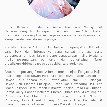
Emcee Kahwin dimiliki oleh Awan Biru Event Management
Services, yang dimiliki sepenuhnya oleh Emcee Adam. Beliau
merupakan seorang Emcee bergerak secara sepenuh masa dan
sangat berdedikasi dalam tugasnya.
Kelebihan Emcee Adam adalah beliau mempunyai kualiti vokal
yang baik dan intonasinya yang sangat mantap. Serta
berpengalaman luas dalam bidang pengacaraan majlis terutama
majlis pertunangan, pernikahan dan perkahwinan. Turut
disediakan khidmat bacaan doa sekiranya diperlukan.
Antara tempat yang Emcee Adam pernah menjadi Pengacara Majlis
adalah seperti di Dewan Perdana Felda, Dewan Besar Tun Rahah,
Dewan Orkid Menara PKPS, Dewan Jubli Perak SUK Selangor,
Dewan Seri Siantan Putrajaya, Grand Oasis Wedding Hall, The
Grand Ballroom Bora Ombak Putrajaya, Magica Grand Hall Subang,
Forest Valley Bandar Mahkota Cheras, Urban Park Alam Impian,
Putra Glass Hall, Shangri-La Hotel Kuala Lumpur, Le Meridien
Putrajaya, Dorset Grand Subang, Concorde Hotel Shah Alam &
Kuala Lumpur serta Dewan Kompleks Maksak Putrajaya.