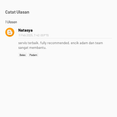
Catat Ulasan
1 Ulasan
Natasya
11 Feb 2025, 7:42:00 PTG
servis terbaik. fully recommended. encik adam dan team
sangat membantu.
Balas
Padam