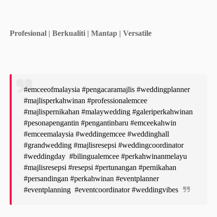
Profesional | Berkualiti | Mantap | Versatile
#emceeofmalaysia #pengacaramajlis #weddingplanner
#majlisperkahwinan #professionalemcee
#majlispernikahan #malaywedding #galeriperkahwinan
#pesonapengantin #pengantinbaru #emceekahwin
#emceemalaysia #weddingemcee #weddinghall
#grandwedding #majlisresepsi #weddingcoordinator
#weddingday #bilingualemcee #perkahwinanmelayu
#majlisresepsi #resepsi #pertunangan #pernikahan
#persandingan #perkahwinan #eventplanner
#eventplanning #eventcoordinator #weddingvibes