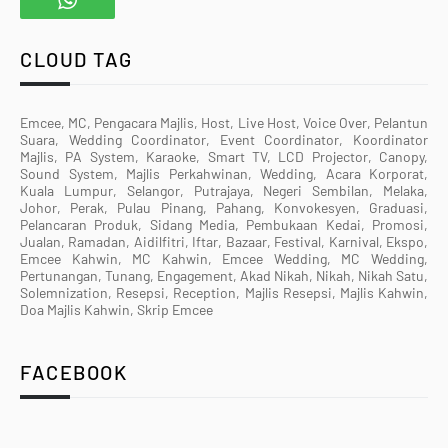
CLOUD TAG
Emcee, MC, Pengacara Majlis, Host, Live Host, Voice Over, Pelantun
Suara, Wedding Coordinator, Event Coordinator, Koordinator
Majlis, PA System, Karaoke, Smart TV, LCD Projector, Canopy,
Sound System, Majlis Perkahwinan, Wedding, Acara Korporat,
Kuala Lumpur, Selangor, Putrajaya, Negeri Sembilan, Melaka,
Johor, Perak, Pulau Pinang, Pahang, Konvokesyen, Graduasi,
Pelancaran Produk, Sidang Media, Pembukaan Kedai, Promosi,
Jualan, Ramadan, Aidilfitri, Iftar, Bazaar, Festival, Karnival, Ekspo,
Emcee Kahwin, MC Kahwin, Emcee Wedding, MC Wedding,
Pertunangan, Tunang, Engagement, Akad Nikah, Nikah, Nikah Satu,
Solemnization, Resepsi, Reception, Majlis Resepsi, Majlis Kahwin,
Doa Majlis Kahwin, Skrip Emcee
FACEBOOK
Utama
Terma & Syarat
Hubungi Kami
Designed with
by
Way2Themes
| Distributed by
Gooyaabi