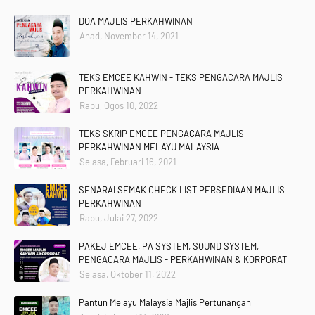
DOA MAJLIS PERKAHWINAN
Ahad, November 14, 2021
TEKS EMCEE KAHWIN - TEKS PENGACARA MAJLIS
PERKAHWINAN
Rabu, Ogos 10, 2022
TEKS SKRIP EMCEE PENGACARA MAJLIS
PERKAHWINAN MELAYU MALAYSIA
Selasa, Februari 16, 2021
SENARAI SEMAK CHECK LIST PERSEDIAAN MAJLIS
PERKAHWINAN
Rabu, Julai 27, 2022
PAKEJ EMCEE, PA SYSTEM, SOUND SYSTEM,
PENGACARA MAJLIS - PERKAHWINAN & KORPORAT
Selasa, Oktober 11, 2022
Utama
Terma & Syarat
Hubungi Kami
Designed with
by
Way2Themes
| Distributed by
Gooyaabi
Pantun Melayu Malaysia Majlis Pertunangan