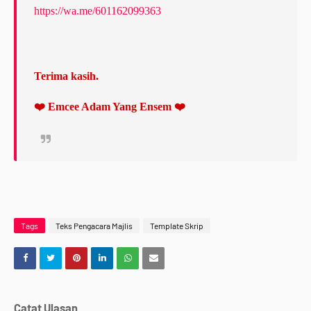
https://wa.me/601162099363
Terima kasih.
❤️ Emcee Adam Yang Ensem ❤️
Tags
Teks Pengacara Majlis
Template Skrip
Catat Ulasan