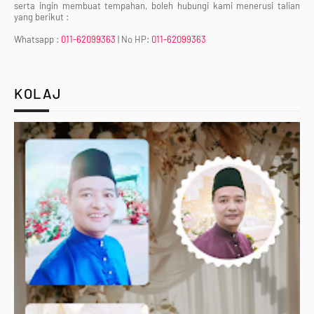
serta ingin membuat tempahan, boleh hubungi kami menerusi talian
yang berikut :
Whatsapp :
011-62099363
| No HP:
011-62099363
KOLAJ