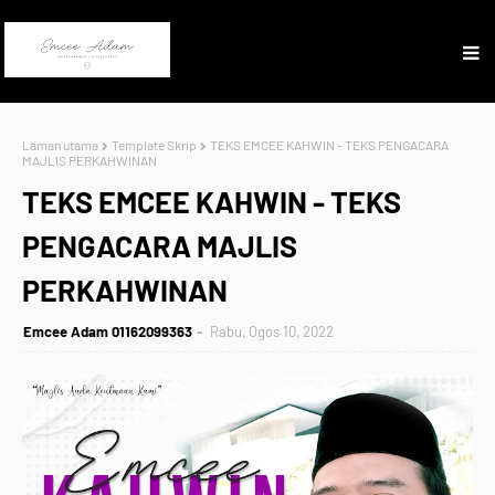
Laman utama
Template Skrip
TEKS EMCEE KAHWIN - TEKS PENGACARA
MAJLIS PERKAHWINAN
TEKS EMCEE KAHWIN - TEKS
PENGACARA MAJLIS
PERKAHWINAN
Emcee Adam 01162099363
Rabu, Ogos 10, 2022