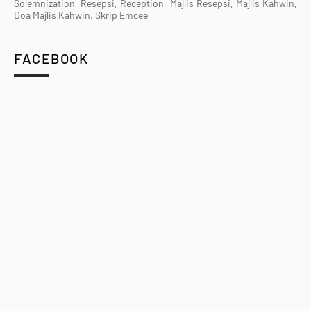
Solemnization, Resepsi, Reception, Majlis Resepsi, Majlis Kahwin,
Doa Majlis Kahwin, Skrip Emcee
FACEBOOK
Utama
Terma & Syarat
Hubungi Kami
Designed with
by
Way2Themes
| Distributed by
Gooyaabi