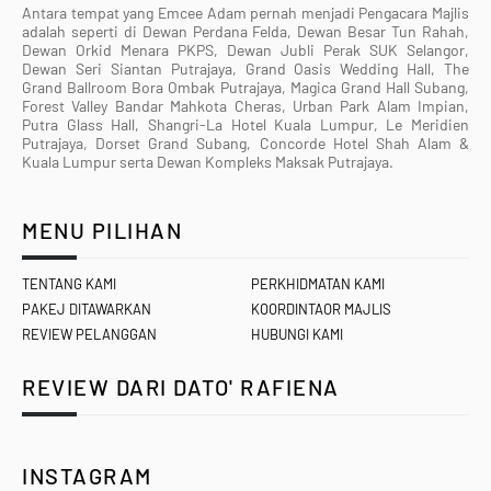
Antara tempat yang Emcee Adam pernah menjadi Pengacara Majlis
adalah seperti di Dewan Perdana Felda, Dewan Besar Tun Rahah,
Dewan Orkid Menara PKPS, Dewan Jubli Perak SUK Selangor,
Dewan Seri Siantan Putrajaya, Grand Oasis Wedding Hall, The
Grand Ballroom Bora Ombak Putrajaya, Magica Grand Hall Subang,
Forest Valley Bandar Mahkota Cheras, Urban Park Alam Impian,
Putra Glass Hall, Shangri-La Hotel Kuala Lumpur, Le Meridien
Putrajaya, Dorset Grand Subang, Concorde Hotel Shah Alam &
Kuala Lumpur serta Dewan Kompleks Maksak Putrajaya.
MENU PILIHAN
TENTANG KAMI
PERKHIDMATAN KAMI
PAKEJ DITAWARKAN
KOORDINTAOR MAJLIS
REVIEW PELANGGAN
HUBUNGI KAMI
REVIEW DARI DATO' RAFIENA
INSTAGRAM